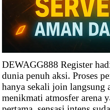
DEWAGG888 Register hadir
dunia penuh aksi. Proses pe
hanya sekali join langsung 
menikmati atmosfer arena y
pertama, sensasi intens suda