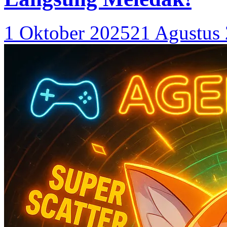
1 Oktober 2025
21 Agustus