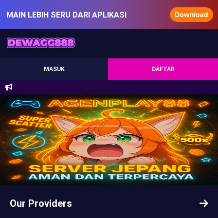
MAIN LEBIH SERU DARI APLIKASI
MASUK
DAFTAR
Our Providers