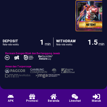
1
1.5
DEPOSIT
WITHDRAW
min
min
Rata-rata waktu
Rata-rata waktu
Bermain Dengan Bijak dan Bertanggung Jawab
Aman dan Terpercaya
APK
Promosi
Beranda
Livechat
Masuk